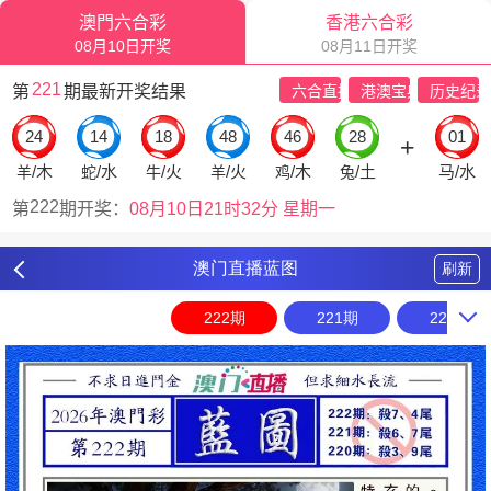
澳门直播蓝图
刷新
222期
221期
220期