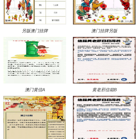
另版澳门挂牌
澳门挂牌另版
澳门黄信A
黄老邪信箱B