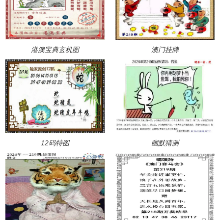
港澳宝典玄机图
澳门挂牌
12码特图
幽默猜测