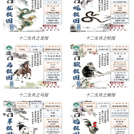
十二生肖之龙报
十二生肖之蛇报
十二生肖之马报
十二生肖之猴报