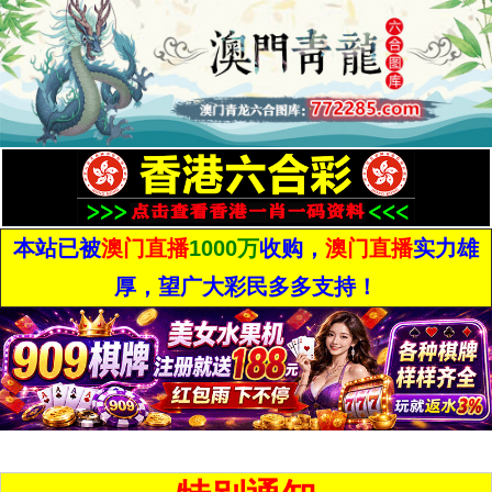
本站已被
澳门直播
1000万
收购，
澳门直播
实力雄
厚，望广大彩民多多支持！