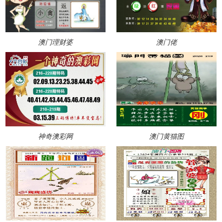
澳门理财婆
澳门佬
神奇澳彩网
澳门黄猫图