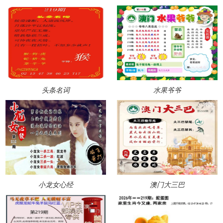
头条名词
水果爷爷
小龙女心经
澳门大三巴