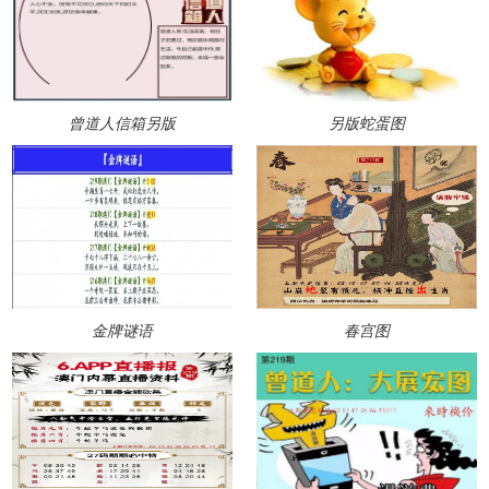
曾道人信箱另版
另版蛇蛋图
金牌谜语
春宫图