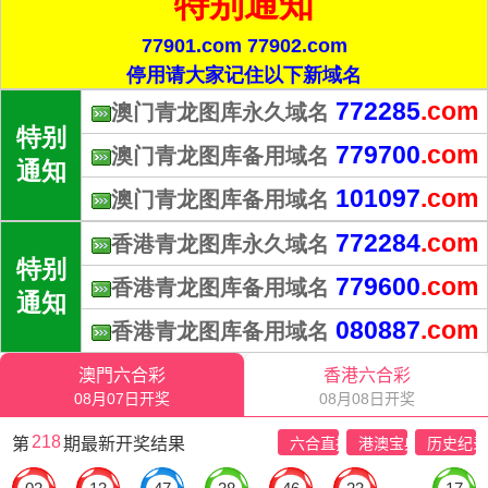
特别通知
77901.com 77902.com
停用请大家记住以下新域名
772285
.com
澳门青龙图库永久域名
特别
779700
.com
澳门青龙图库备用域名
通知
101097
.com
澳门青龙图库备用域名
772284
.com
香港青龙图库永久域名
特别
779600
.com
香港青龙图库备用域名
通知
080887
.com
香港青龙图库备用域名