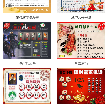
澳门脑筋急转弯
澳门六合神童
澳门风云榜
鱼跃龙门