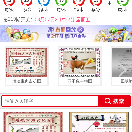
港澳宝典玄机图
四不像中特图
正版