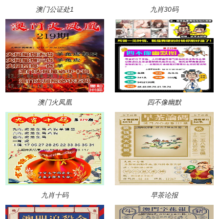
澳门公证处1
九肖30码
澳门火凤凰
四不像幽默
九肖十码
早茶论报